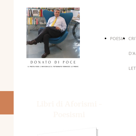
POESIA
CRI
D'A
LET
Libri di Aforismi -
Poesismi